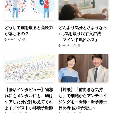
どうして歳を取ると免疫力
どんより気分とさようなら
が落ちるの？
♪元気を取り戻す入浴法
「マインド風呂ネス」
2024年11月1日
2022年12月5日
【腸活インタビュー】物忘
【対談】「前向きな気持
れにもメンタルにも、腸は
ち」で細胞からアンチエイ
ケアした分だけ応えてくれ
ジングを～医師・医学博士
ます／ゲスト小林暁子医師
日比野 佐和子先生～