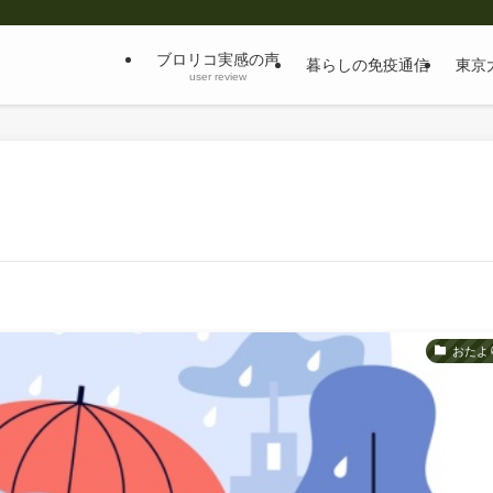
ブロリコ実感の声
暮らしの免疫通信
東京
user review
おたよ