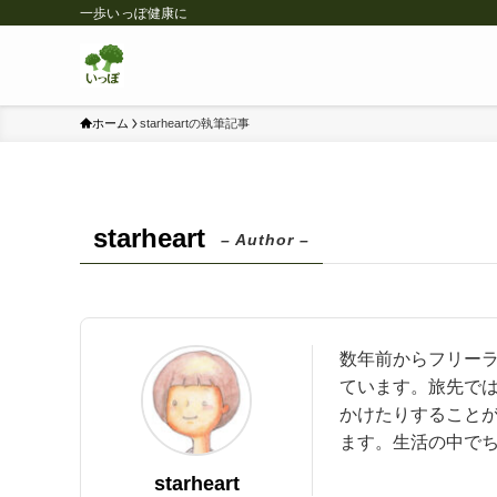
一歩いっぽ健康に
ホーム
starheartの執筆記事
starheart
– Author –
数年前からフリー
ています。旅先で
かけたりすること
ます。生活の中で
starheart