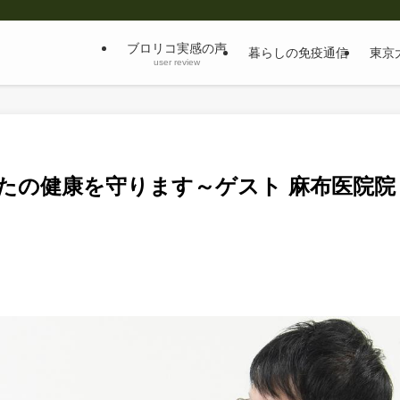
ブロリコ実感の声
暮らしの免疫通信
東京
user review
たの健康を守ります～ゲスト 麻布医院院