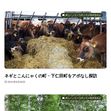
稀人ハンター川内イオの東奔西走記
ネギとこんにゃくの町・下仁田町をアポなし探訪
2021年9月30日
稀人ハンター川内イオの東奔西走記