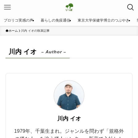
ブロリコ実感の声
暮らしの免疫通信
東京大学保健学博士のつぶやき
ホーム
川内 イオの執筆記事
川内 イオ
– Author –
川内 イオ
1979年、千葉生まれ。ジャンルを問わず「規格外