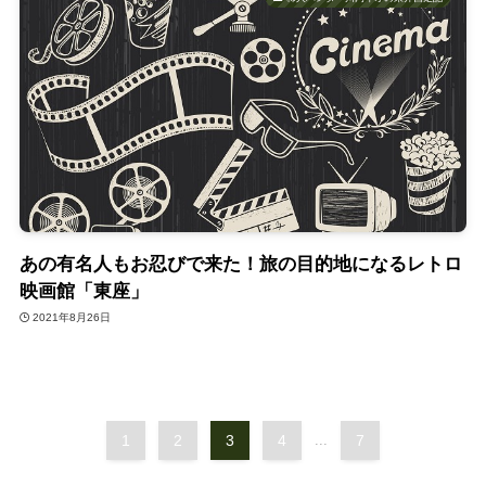
あの有名人もお忍びで来た！旅の目的地になるレトロ
映画館「東座」
2021年8月26日
1
2
3
4
...
7