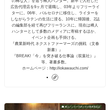
の稀な人」を追う稀人ハンター。新卒で入社した
広告代理店を9ヶ月で退職し、03年よりフリーライ
ターに。06年、バルセロナに移住し、ライターを
しながらラテンの生活に浸る。10年に帰国後、2誌
の編集部を経て再びフリーランスに。現在は稀人
ハンターとして多数のメディアに寄稿するほか、
イベント企画も手掛ける。
『農業新時代 ネクストファーマーズの挑戦 （文春
新書）』
『BREAK!「今」を突き破る仕事論（双葉社）』
等、著書多数。
ホームページ：http://iokawauchi.com/
稀人ハンター川内イオの東奔西走記