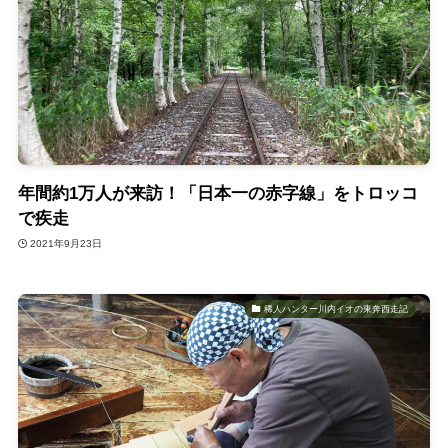
年間約1万人が来訪！「日本一の赤字線」をトロッコ
で疾走
2021年9月23日
稀人ハンター川内イオの東奔西走記