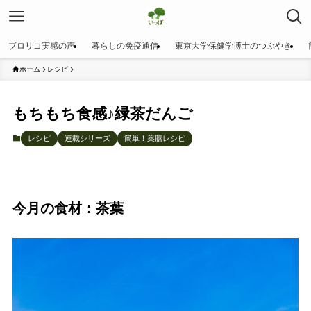
ブロリコ実感の声
暮らしの免疫通信
東京大学保健学博士のつぶやき
ホーム
レシピ
もちもち食感♪緑茶だんご
レシピ
連載シリーズ
簡単！薬膳レシピ
今月の食材：茶葉