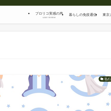
ブロリコ実感の声
暮らしの免疫通信
東京
user review
星占