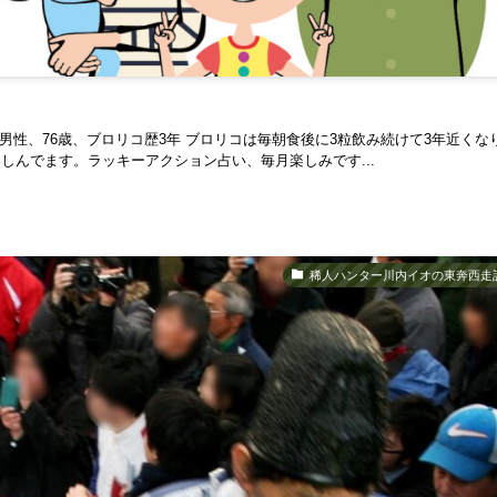
男性、76歳、ブロリコ歴3年 ブロリコは毎朝食後に3粒飲み続けて3年近くな
んでます。ラッキーアクション占い、毎月楽しみです...
稀人ハンター川内イオの東奔西走