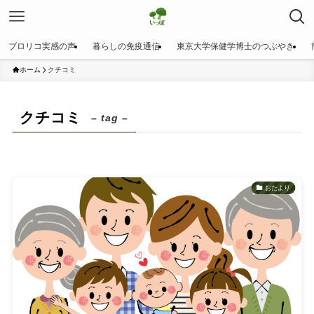
ブロリコ実感の声
暮らしの免疫通信
東京大学保健学博士のつぶやき
ホーム
クチコミ
クチコミ
– tag –
おたより