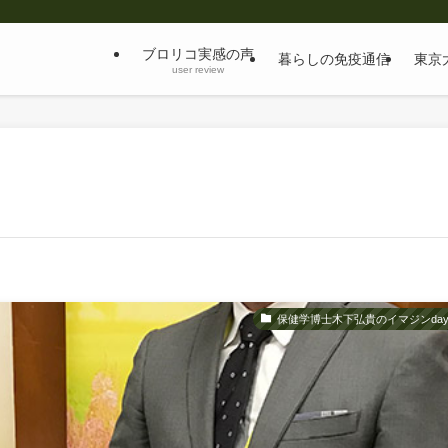
ブロリコ実感の声
暮らしの免疫通信
東京
user review
保健学博士木下弘貴のイマジンday