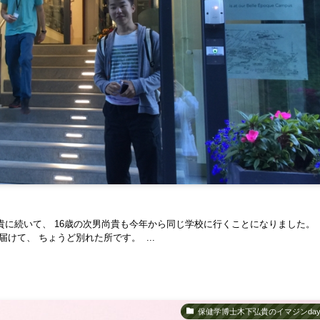
貴に続いて、 16歳の次男尚貴も今年から同じ学校に行くことになりました。 
けて、 ちょうど別れた所です。 ...
保健学博士木下弘貴のイマジンday