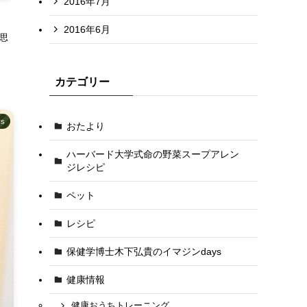
2016年7月
2016年6月
思
カテゴリー
s
おたより
ハーバード大学式命の野菜スープアレン
ジレシピ
ペット
レシピ
保健学博士木下弘貴のイマジンdays
健康情報
健康おうちトレーニング